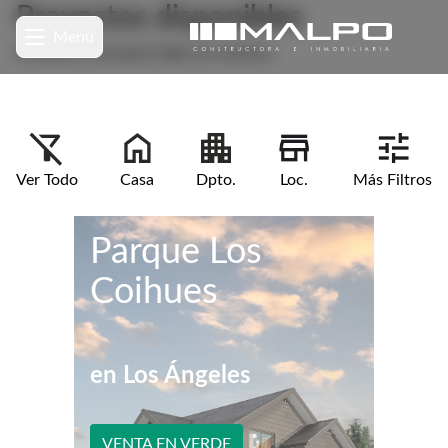
Proyectos disponibles
Menú
Encuentra tu proyecto ideal con nosotros
Ver Todo
Casa
Dpto.
Loc.
Más Filtros
Parque Los
Coihues
en
Los Ángeles
VENTA EN VERDE