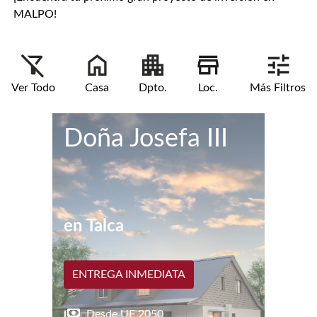
MALPO!
Ver Todo
Casa
Dpto.
Loc.
Más Filtros
Doña Josefa III
en
Talca
ENTREGA INMEDIATA
Desde UF
2050