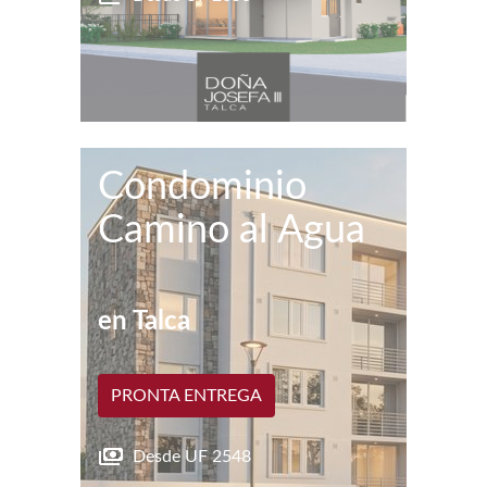
Condominio
Camino al Agua
en
Talca
PRONTA ENTREGA
Desde UF
2548