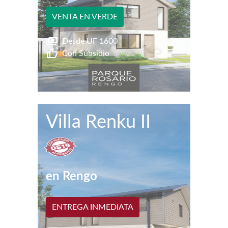
VENTA EN VERDE
Desde UF
1600
Con Subsidio
Villa Renku II
en
Rengo
ENTREGA INMEDIATA