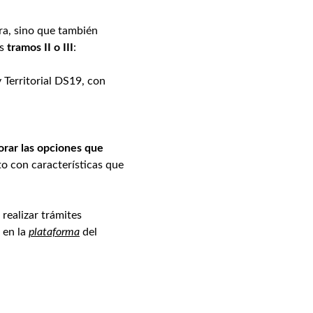
ra, sino que también
us
tramos II o III
:
 Territorial DS19, con
orar las opciones que
to con características que
 realizar trámites
 en la
plataforma
del