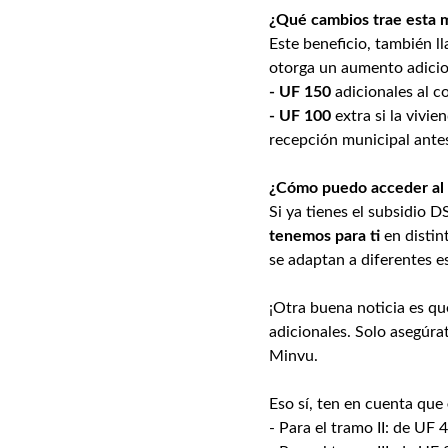
¿Qué cambios trae esta 
Este beneficio, también 
otorga un aumento adicio
- UF 150
adicionales al c
- UF 100
extra si la vivi
recepción municipal ante
¿Cómo puedo acceder al 
Si ya tienes el subsidio D
tenemos para ti
en disti
se adaptan a diferentes es
¡Otra buena noticia es q
adicionales. Solo asegúrat
Minvu.
Eso sí, ten en cuenta que
- Para el tramo II: de UF 