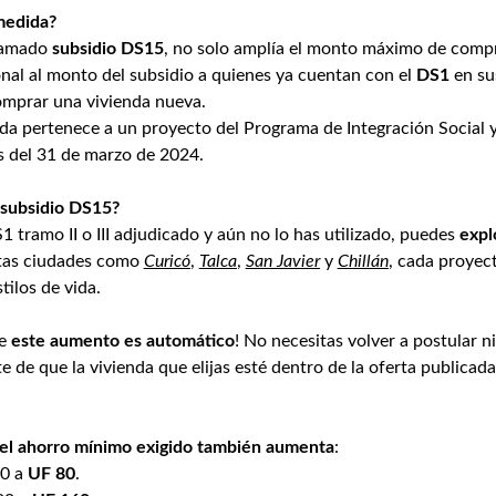
medida?
llamado
subsidio DS15
, no solo amplía el monto máximo de comp
nal al monto del subsidio a quienes ya cuentan con el
DS1
en s
omprar una vivienda nueva.
enda pertenece a un proyecto del Programa de Integración Social y
s del 31 de marzo de 2024.
subsidio DS15?
S1 tramo II o III adjudicado y aún no lo has utilizado, puedes
expl
ntas ciudades como
Curicó
,
Talca
,
San Javier
y
Chillán
, cada proyec
tilos de vida.
ue
este aumento es automático
! No necesitas volver a postular ni
e de que la vivienda que elijas esté dentro de la oferta publicada
el ahorro mínimo exigido también aumenta
:
40 a
UF
80
.