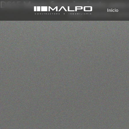
DS15 Mayor financiamiento para 
Inicio
Blogs
/
Subsidios habit