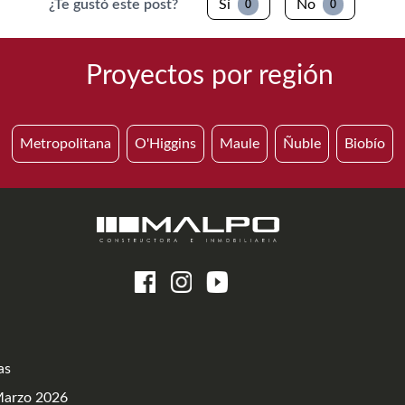
¿Te gustó este post?
Sí
No
0
0
Proyectos por región
Metropolitana
O'Higgins
Maule
Ñuble
Biobío
as
Marzo 2026