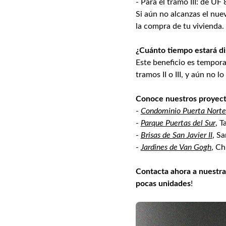
- Para el tramo III: de UF 
Si aún no alcanzas el nu
la compra de tu vivienda.
¿Cuánto tiempo estará di
Este beneficio es tempora
tramos II o III, y aún no 
Conoce nuestros proyecto
-
Condominio Puerta Norte
-
Parque Puertas del Sur
, T
-
Brisas de San Javier II
, Sa
-
Jardines de Van Gogh
, Ch
Contacta ahora a nuestra
pocas unidades
!