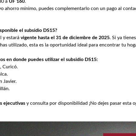
80 a
UF
160
.
evo ahorro mínimo, puedes complementarlo con un pago al contad
sponible el subsidio DS15?
l y estará
vigente hasta el 31 de diciembre de 2025
. Si ya tiene
lo has utilizado, esta es la oportunidad ideal para encontrar tu ho
s en donde puedes utilizar el subsidio DS15:
, Curicó.
alca.
n Javier.
illán.
s ejecutivas
y consulta por disponibilidad ¡No dejes pasar esta 